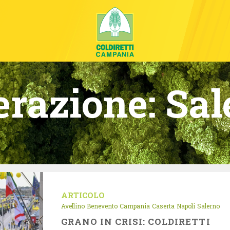
erazione:
Sal
ARTICOLO
Avellino
Benevento
Campania
Caserta
Napoli
Salerno
GRANO IN CRISI: COLDIRETTI