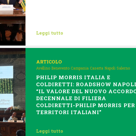
Leggi tutto
ARTICOLO
Avellino
Benevento
Campania
Caserta
Napoli
Salerno
PHILIP MORRIS ITALIA E
COLDIRETTI: ROADSHOW NAPOL
“IL VALORE DEL NUOVO ACCORD
DECENNALE DI FILIERA
COLDIRETTI-PHILIP MORRIS PER 
TERRITORI ITALIANI”
Leggi tutto