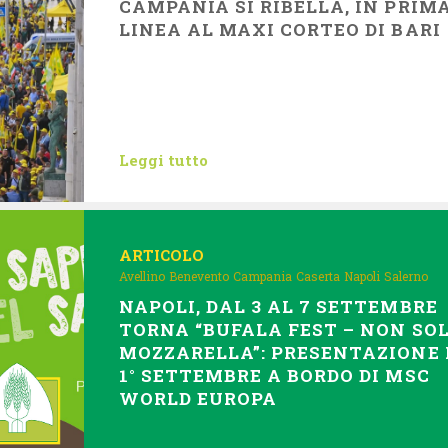
CAMPANIA SI RIBELLA, IN PRIM
LINEA AL MAXI CORTEO DI BARI
Leggi tutto
ARTICOLO
Avellino
Benevento
Campania
Caserta
Napoli
Salerno
NAPOLI, DAL 3 AL 7 SETTEMBRE
TORNA “BUFALA FEST – NON SO
MOZZARELLA”: PRESENTAZIONE 
1° SETTEMBRE A BORDO DI MSC
WORLD EUROPA