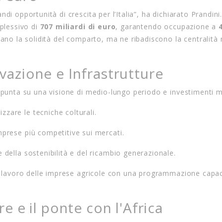
di opportunità di crescita per l’Italia”,
ha dichiarato Prandini
mplessivo di
707 miliardi di euro
,
garantendo occupazione a
iano la solidità del comparto,
ma ne ribadiscono la centralità 
ovazione e Infrastrutture
i punta su una visione di medio-lungo periodo e investimenti mi
zare le tecniche colturali.
mprese più competitive sui mercati.
e della sostenibilità e del ricambio generazionale.
il lavoro delle imprese agricole con una programmazione capac
 e il ponte con l'Africa