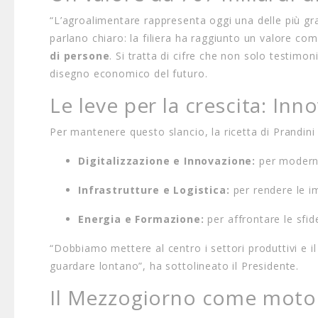
“L’agroalimentare rappresenta oggi una delle più gran
parlano chiaro:
la filiera ha raggiunto un valore co
di persone
.
Si tratta di cifre che non solo testimon
disegno economico del futuro.
Le leve per la crescita: Inn
Per mantenere questo slancio,
la ricetta di Prandin
Digitalizzazione e Innovazione:
per moderniz
Infrastrutture e Logistica:
per rendere le i
Energia e Formazione:
per affrontare le sfid
“Dobbiamo mettere al centro i settori produttivi e 
guardare lontano”, ha sottolineato il Presidente.
Il Mezzogiorno come motore